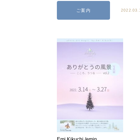
ご案内
2022.03.
Emi Kikuchi /emin