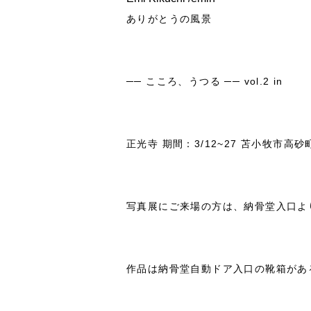
ありがとうの風景
── こころ、うつる ── vol.2 in
正光寺
期間：3/12~27 苫小牧市高砂町2
写真展にご来場の方は、納骨堂入口よ
作品は納骨堂自動ドア入口の靴箱があ